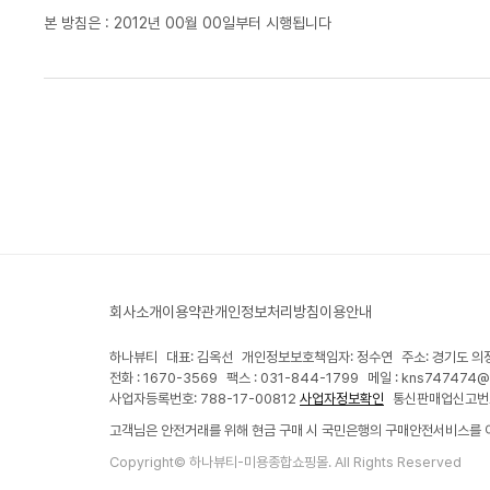
본 방침은 : 2012년 00월 00일부터 시행됩니다
회사소개
이용약관
개인정보처리방침
이용안내
하나뷰티
대표: 김옥선
개인정보보호책임자: 정수연
주소: 경기도 의
전화 : 1670-3569
팩스 : 031-844-1799
메일 :
kns747474@
사업자등록번호: 788-17-00812
사업자정보확인
통신판매업신고번호
고객님은 안전거래를 위해 현금 구매 시 국민은행의 구매안전서비스를 
Copyright© 하나뷰티-미용종합쇼핑몰. All Rights Reserved