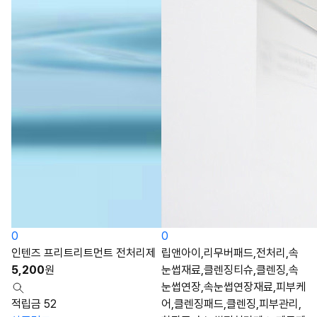
0
0
인텐즈 프리트리트먼트 전처리제
립앤아이,리무버패드,전처리,속
5,200
원
눈썹재료,클렌징티슈,클렌징,속
눈썹연장,속눈썹연장재료,피부케
적립금 52
어,클렌징패드,클렌징,피부관리,