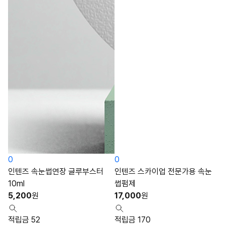
0
0
인텐즈 속눈썹연장 글루부스터
인텐즈 스카이업 전문가용 속눈
10ml
썹펌제
5,200
원
17,000
원
적립금 52
적립금 170