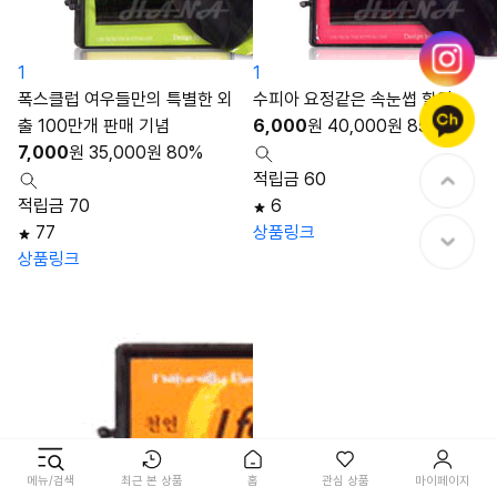
1
1
폭스클럽 여우들만의 특별한 외
수피아 요정같은 속눈썹 할인
출 100만개 판매 기념
6,000
원
40,000
원
85%
7,000
원
35,000
원
80%
적립금 60
적립금 70
6
77
상품링크
상품링크
메뉴/검색
최근 본 상품
홈
관심 상품
마이페이지