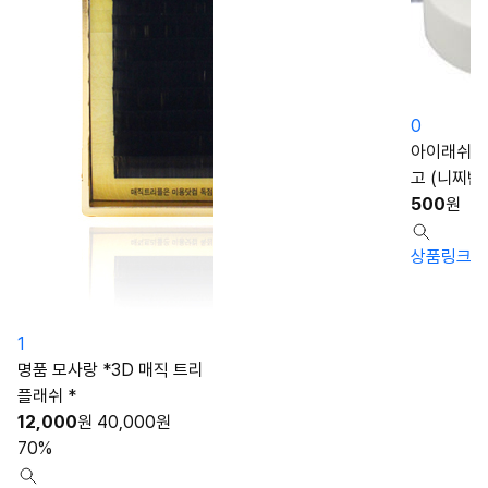
0
아이래쉬 점
고 (니찌반
500
원
상품링크
1
명품 모사랑 *3D 매직 트리
플래쉬 *
12,000
원
40,000
원
70%