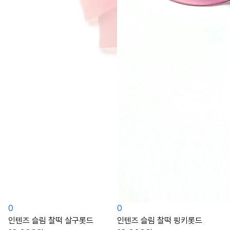
0
0
인텐즈 슬림 찰떡 살구롯드
인텐즈 슬림 찰떡 핑키롯드