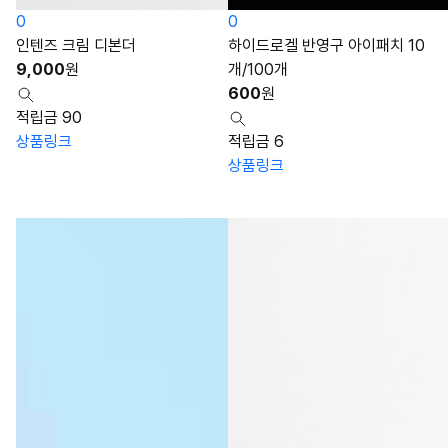
0
0
인텐즈 크림 디본더
하이드로겔 반영구 아이패치 10
9,000
원
개/100개
600
원
적립금 90
상품링크
적립금 6
상품링크