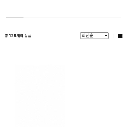
총
129
개
의 상품