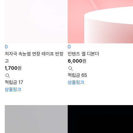
0
0
저자극 속눈썹 연장 테이프 반창
인텐즈 겔 디본더
고
6,000
원
1,700
원
적립금 65
적립금 17
상품링크
상품링크