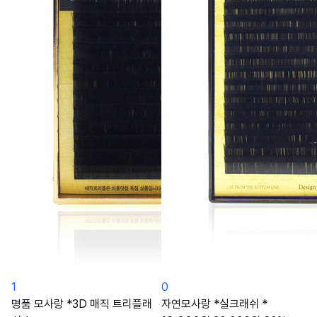
1
0
명품 모사랑 *3D 매직 트리플래
자연모사랑 *실크래쉬 *