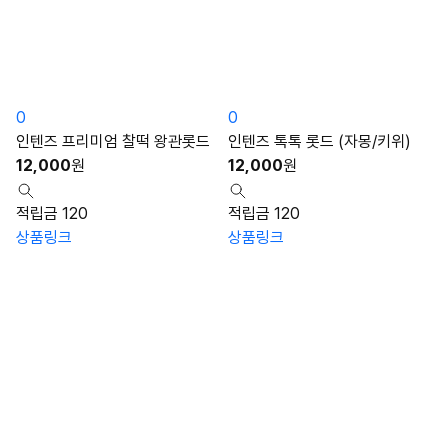
0
0
인텐즈 프리미엄 찰떡 왕관롯드
인텐즈 톡톡 롯드 (자몽/키위)
12,000
원
12,000
원
적립금 120
적립금 120
상품링크
상품링크