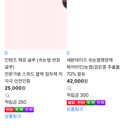
0
0
인텐즈 제로 글루 (속눈썹 연장
세븐데이즈 속눈썹영양제
글루)
헤어라인/눈썹/검은콩 추출물
전문가용 스피드 블랙 접착제 저
70% 함유
자극 안전인증
42,000
원
25,000
원
적립금 300
적립금 250
상품링크
상품링크