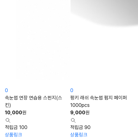
0
0
속눈썹 연장 연습용 스펀지(스
펑키 래쉬 속눈썹 펌지 페이퍼
킨)
1000pcs
10,000
원
9,000
원
적립금 100
적립금 90
상품링크
상품링크