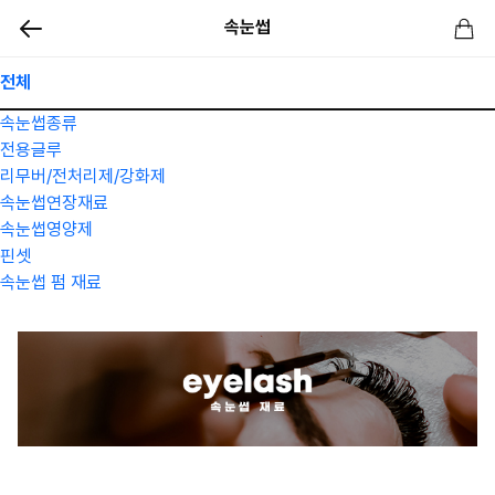
속눈썹
전체
속눈썹종류
전용글루
리무버/전처리제/강화제
속눈썹연장재료
속눈썹영양제
핀셋
속눈썹 펌 재료