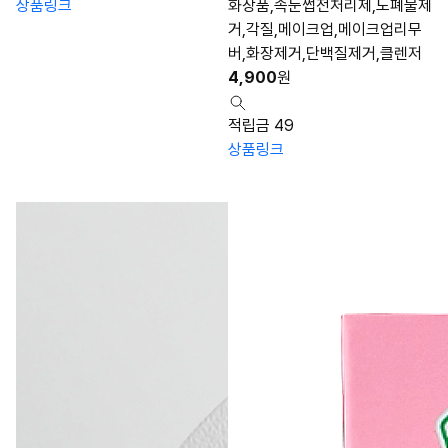
상품링크
화장품,속눈썹전처리제,노폐물제
거,각질,메이크업,메이크업리무
버,화장제거,단백질제거,클렌저
4,900
원
적립금 49
상품링크