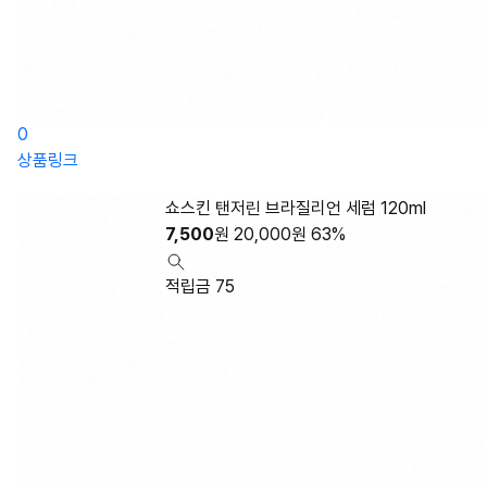
0
상품링크
쇼스킨 탠저린 브라질리언 세럼 120ml
7,500
원
20,000
원
63%
적립금 75