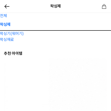
왁싱제
전체
왁싱제
왁싱기(워머기)
왁싱재료
추천 아이템