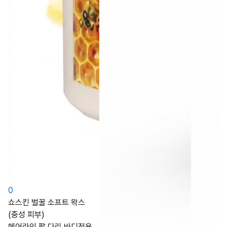
0
쇼스킨 벌꿀 소프트 왁스
(중성 피부)
헤어라인 팔 다리 바디전용