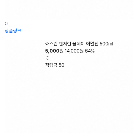
0
상품링크
쇼스킨 탠저린 올데이 에멀전 500ml
5,000
원
14,000
원
64%
적립금 50