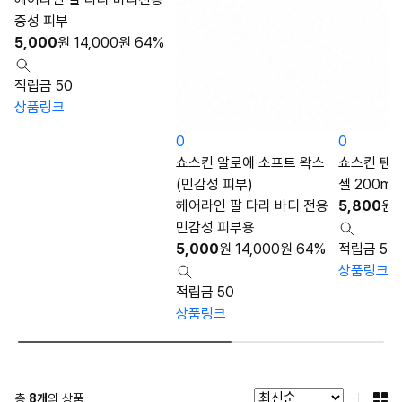
중성 피부
5,000
원
14,000
원
64%
적립금 50
상품링크
0
0
쇼스킨 알로에 소프트 왁스
쇼스킨 탠저
(민감성 피부)
젤 200ml
헤어라인 팔 다리 바디 전용
5,800
원
민감성 피부용
5,000
원
14,000
원
64%
적립금 58
상품링크
적립금 50
상품링크
총
8
개
의 상품