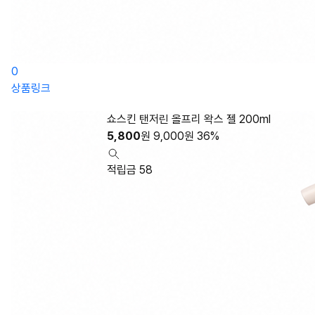
0
상품링크
쇼스킨 탠저린 올프리 왁스 젤 200ml
5,800
원
9,000
원
36%
적립금 58