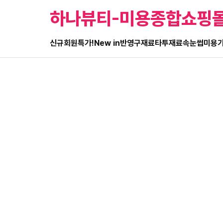
하나뷰티-미용종합쇼핑
신규회원특가!
New in
반영구재료
타투재료
속눈썹
미용