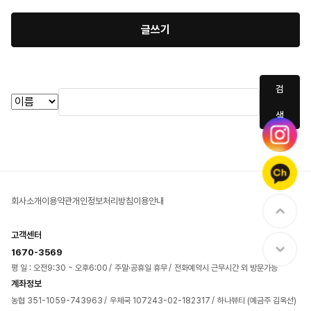
글쓰기
검
색
회사소개
이용약관
개인정보처리방침
이용안내
고객센터
1670-3569
평 일 : 오전9:30 ~ 오후6:00
주말·공휴일 휴무
전화예약시 근무시간 외 방문가능
계좌정보
농협 351-1059-743963
우체국 107243-02-182317
하나뷰티 (예금주 김옥선)