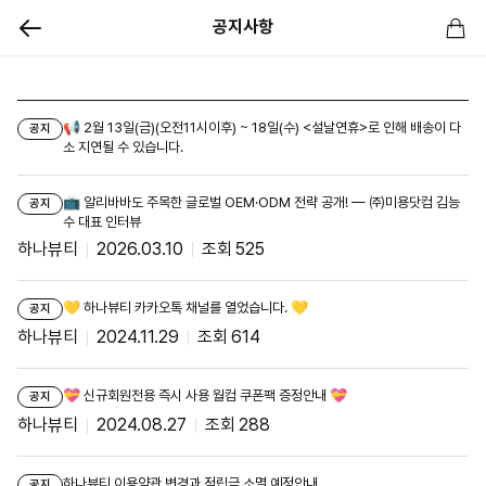
공지사항
📢 2월 13일(금)(오전11시이후) ~ 18일(수) <설날연휴>로 인해 배송이 다
공지
소 지연될 수 있습니다.
📺 알리바바도 주목한 글로벌 OEM·ODM 전략 공개! — ㈜미용닷컴 김능
공지
수 대표 인터뷰
하나뷰티
2026.03.10
525
💛 하나뷰티 카카오톡 채널를 열었습니다. 💛
공지
하나뷰티
2024.11.29
614
💝 신규회원전용 즉시 사용 월컴 쿠폰팩 증정안내 💝
공지
하나뷰티
2024.08.27
288
하나뷰티 이용약관 변경과 적립금 소멸 예정안내
공지