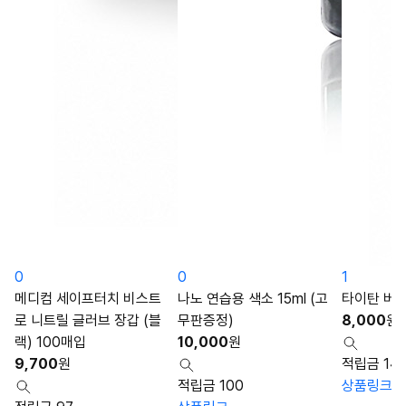
0
0
1
메디컴 세이프터치 비스트
나노 연습용 색소 15ml (고
타이탄 버블
로 니트릴 글러브 장갑 (블
무판증정)
8,000
원
랙) 100매입
10,000
원
9,700
원
적립금 14
적립금 100
상품링크