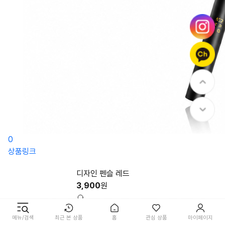
0
상품링크
디자인 펜슬 레드
3,900
원
적립금 39
메뉴/검색
최근 본 상품
홈
관심 상품
마이페이지