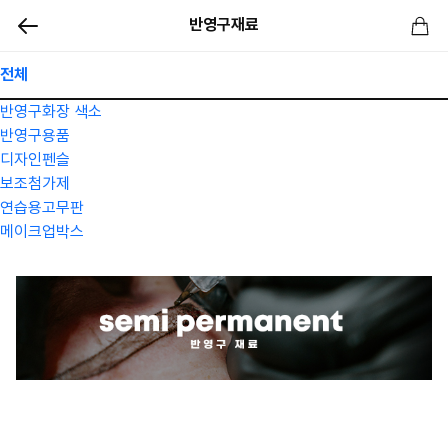
반영구재료
전체
반영구화장 색소
반영구용품
디자인펜슬
보조첨가제
연습용고무판
메이크업박스