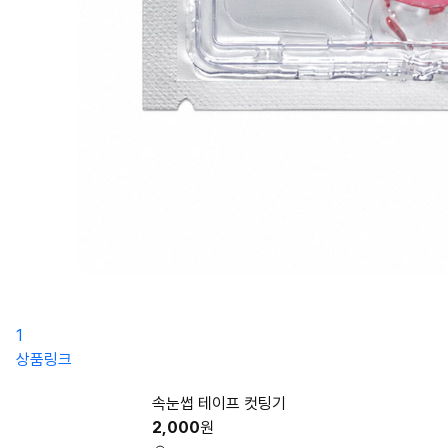
1
상품링크
속눈썹 테이프 컷팅기
2,000
원